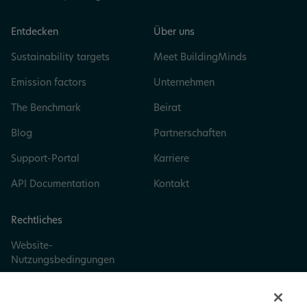
Entdecken
Über uns
Sustainability targets
Meet BuildingMinds
Emission factors
Unternehmen
The Benchmark
Beirat
Blog
Partnerschaften
Support-Portal
Karriere
API Documentation
Kontakt
Rechtliches
Website-
Nutzungsbedingungen
Datenschutz und Cookie-
Richtlinie