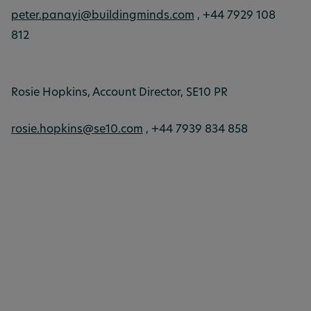
peter.panayi@buildingminds.com
, +44 7929 108
812
Rosie Hopkins, Account Director, SE10 PR
rosie.hopkins@se10.com
, +44 7939 834 858