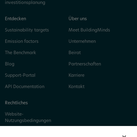
investitionsplanung
Entdecken
Über uns
Sustainability targets
Meet BuildingMinds
Emission factors
Unternehmen
The Benchmark
Beirat
Blog
Partnerschaften
Support-Portal
Karriere
API Documentation
Kontakt
Rechtliches
Website-
Nutzungsbedingungen
Datenschutz und Cookie-